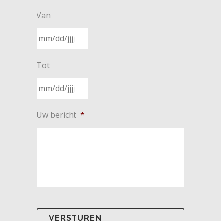
Van
MM
Tot
slash
DD
slash
MM
JJJJ
Uw bericht
*
slash
DD
slash
JJJJ