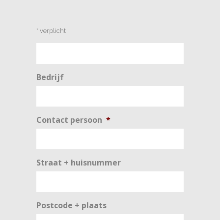
Geen
* verplicht
titel
Bedrijf
Contact persoon
*
Straat + huisnummer
Postcode + plaats