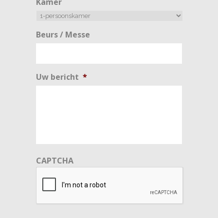
Kamer
JJJJ
slash
MM
slash
Beurs / Messe
JJJJ
Uw bericht
*
CAPTCHA