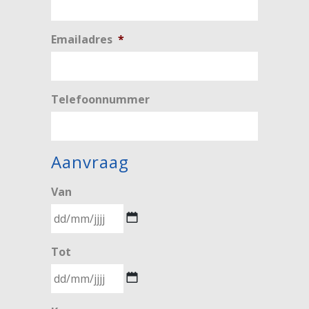
Emailadres
*
Telefoonnummer
Aanvraag
Van
DD
Tot
slash
MM
slash
DD