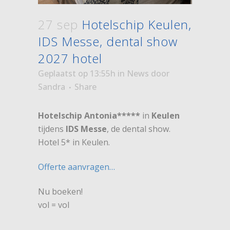
27 sep
Hotelschip Keulen,
IDS Messe, dental show
2027 hotel
Geplaatst op 13:55h
in
News
door
Sandra
Share
Hotelschip Antonia*****
in
Keulen
tijdens
IDS Messe
, de dental show.
Hotel 5* in Keulen.
Offerte aanvragen…
Nu boeken!
vol = vol