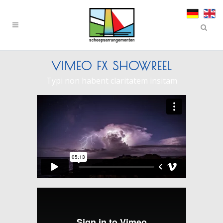
VIMEO FX SHOWREEL
Typi non habent claritatem insitam