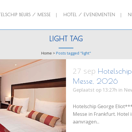
ELSCHIP BEURS / MESSE
HOTEL / EVENEMENTEN
N
LIGHT TAG
Home
>
Posts tagged "light"
27 sep
Hotelschip 
Messe, 2026
Geplaatst op 13:27h
in
Ne
Hotelschip George Eliot***
Messe in Frankfurt. Hotel 
aanvragen...