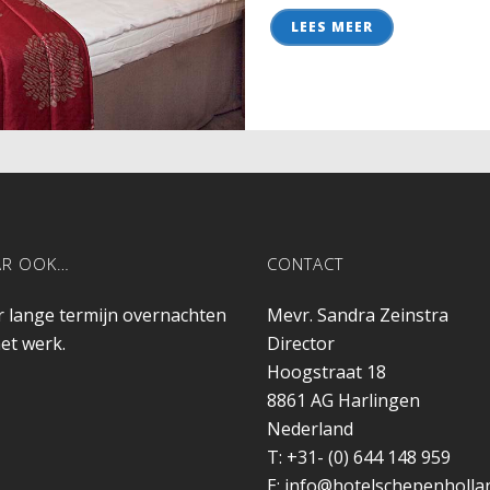
LEES MEER
AR OOK…
CONTACT
r lange termijn overnachten
Mevr. Sandra Zeinstra
het werk.
Director
Hoogstraat 18
8861 AG
Harlingen
Nederland
T:
+31- (0) 644 148 959
E:
info@hotelschepenhollan