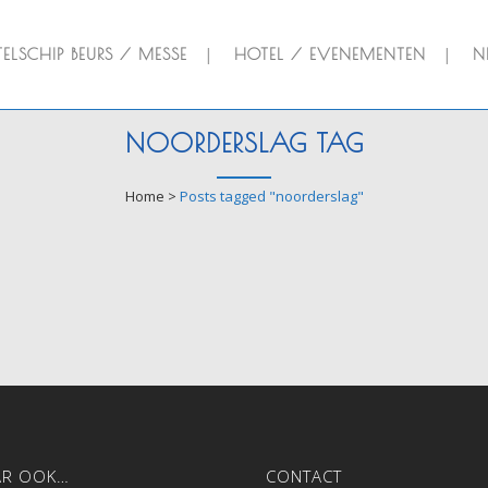
ELSCHIP BEURS / MESSE
HOTEL / EVENEMENTEN
N
NOORDERSLAG TAG
Home
>
Posts tagged "noorderslag"
AR OOK…
CONTACT